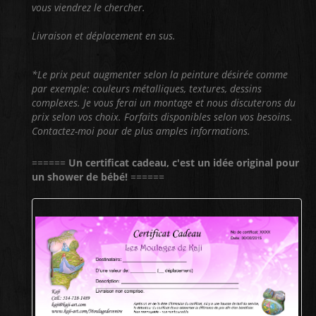
vous viendrez le chercher.
Livraison et déplacement en sus.
*Le prix peut augmenter selon la peinture désirée comme
par exemple: couleurs métalliques, textures, dessins
complexes. Je vous ferai un montage et nous discuterons du
prix selon vos choix. Forfaits disponibles selon vos besoins.
Contactez-moi pour de plus amples informations.
======
Un certificat cadeau, c'est un idée original pour
un shower de bébé!
======